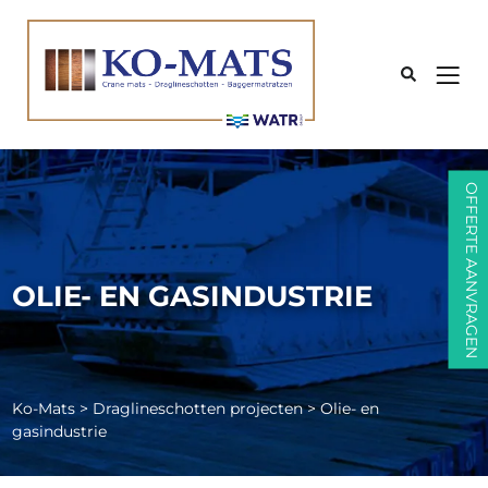
Zoe
Zoe
Zoe
Zoe
OFFERTE AANVRAGEN
OLIE- EN GASINDUSTRIE
Ko-Mats
>
Draglineschotten projecten
>
Olie- en
gasindustrie