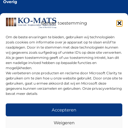
Overig
Algemene voorwaarden
Privacy Policy
Beheer toestemming
Privacy Policy
Om de beste ervaringen te bieden, gebruiken wij technologieën
Cookiebeleid (EU)
zoals cookies om informatie over je apparaat op te slaan en/of te
Downloads
raadplegen. Door in te stemmen met deze technologieën kunnen
wij gegevens zoals surfgedrag of unieke ID's op deze site verwerken.
Offerte aanvragen
Als je geen toestemming geeft of uw toestemming intrekt, kan dit
Impressum
een nadelige invloed hebben op bepaalde functies en
mogelijkheden.
We verbeteren onze producten en reclame door Microsoft Clarity te
gebruiken om te zien hoe u onze website gebruikt. Door onze site te
Social
gebruiken, gaat u ermee akkoord dat wij en Microsoft deze
gegevens kunnen verzamelen en gebruiken. Onze privacyverklaring
bevat meer details
Accepteren
Contact
Weigeren