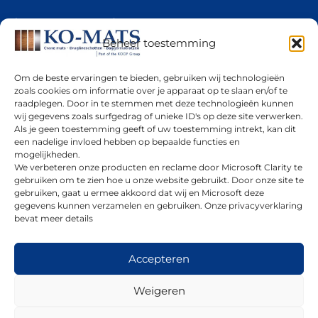
Algemene voorwaarden
Privacy Policy
Beheer toestemming
Privacy Policy
Om de beste ervaringen te bieden, gebruiken wij technologieën
Cookiebeleid (EU)
zoals cookies om informatie over je apparaat op te slaan en/of te
Downloads
raadplegen. Door in te stemmen met deze technologieën kunnen
wij gegevens zoals surfgedrag of unieke ID's op deze site verwerken.
Offerte aanvragen
Als je geen toestemming geeft of uw toestemming intrekt, kan dit
Impressum
een nadelige invloed hebben op bepaalde functies en
mogelijkheden.
We verbeteren onze producten en reclame door Microsoft Clarity te
gebruiken om te zien hoe u onze website gebruikt. Door onze site te
Social
gebruiken, gaat u ermee akkoord dat wij en Microsoft deze
gegevens kunnen verzamelen en gebruiken. Onze privacyverklaring
bevat meer details
Accepteren
Contact
Weigeren
E-Mail:
info@ko-mats.com