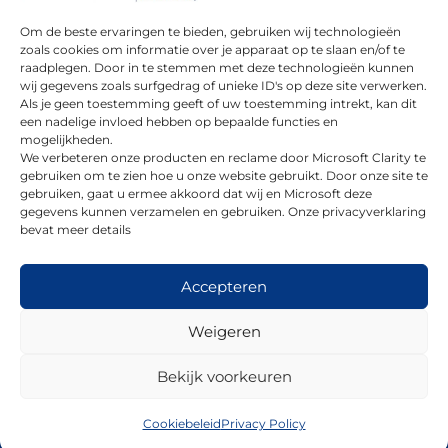
Privacy Policy
Om de beste ervaringen te bieden, gebruiken wij technologieën
Cookiebeleid (EU)
zoals cookies om informatie over je apparaat op te slaan en/of te
Downloads
raadplegen. Door in te stemmen met deze technologieën kunnen
wij gegevens zoals surfgedrag of unieke ID's op deze site verwerken.
Offerte aanvragen
Als je geen toestemming geeft of uw toestemming intrekt, kan dit
Impressum
een nadelige invloed hebben op bepaalde functies en
mogelijkheden.
We verbeteren onze producten en reclame door Microsoft Clarity te
gebruiken om te zien hoe u onze website gebruikt. Door onze site te
Social
gebruiken, gaat u ermee akkoord dat wij en Microsoft deze
gegevens kunnen verzamelen en gebruiken. Onze privacyverklaring
bevat meer details
Accepteren
Contact
Weigeren
E-Mail:
info@ko-mats.com
Tel.
+31 852 732 730
Bekijk voorkeuren
Bezoekadres
CONTACT OPNEMEN
Cookiebeleid
Privacy Policy
Ko-Mats GmbH