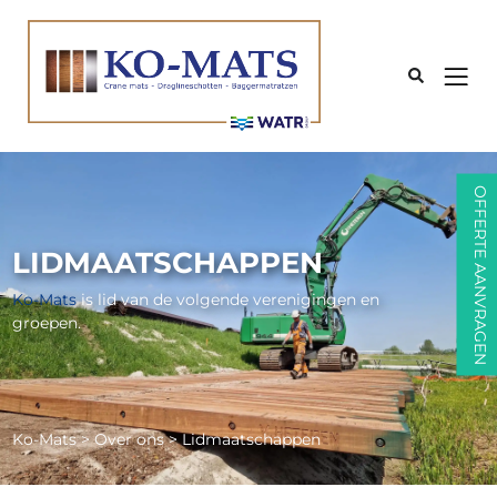
Zoe
Zoe
Zoe
Zoe
OFFERTE AANVRAGEN
LIDMAATSCHAPPEN
Ko-Mats
is lid van de volgende verenigingen en
groepen.
Ko-Mats
>
Over ons
>
Lidmaatschappen